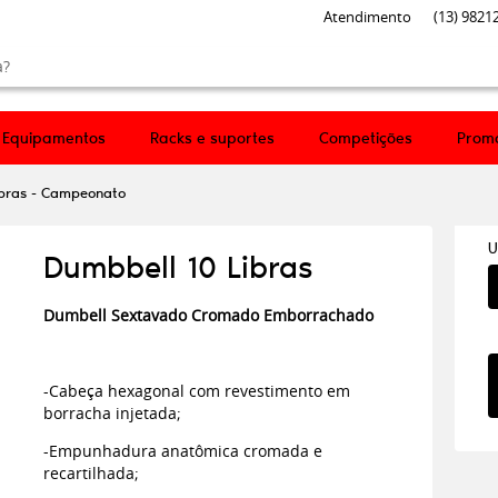
Atendimento
(13)
98212
Equipamentos
Racks e suportes
Competições
Prom
ibras - Campeonato
U
Dumbbell 10 Libras
Dumbell Sextavado Cromado Emborrachado
-Cabeça hexagonal com revestimento em
borracha injetada;
-Empunhadura anatômica cromada e
recartilhada;