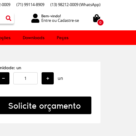
-0009
(71)
99114-8909
(13)
98212-0009
(WhatsApp)
Bem-vindo!
Entre
ou
Cadastre-se
0
oções
Downloads
Peças
nidade: un
un
Solicite orçamento