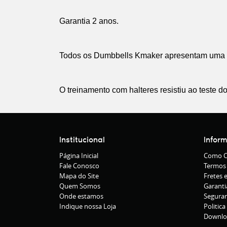
Garantia 2 anos.
Todos os Dumbbells Kmaker apresentam uma a
O treinamento com halteres resistiu ao teste 
Institucional
Infor
Página Inicial
Como C
Fale Conosco
Termos
Mapa do Site
Fretes 
Quem Somos
Garanti
Onde estamos
Segura
Indique nossa Loja
Politica
Downlo