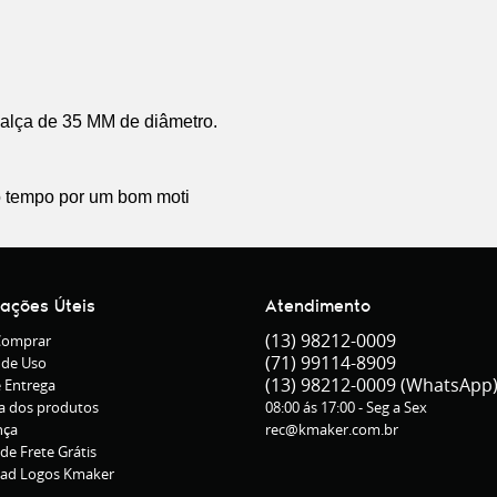
lça de 35 MM de diâmetro.
do tempo por um bom moti
mações Úteis
Atendimento
(13)
98212-0009
omprar
(71)
99114-8909
 de Uso
(13)
98212-0009
(WhatsApp
e Entrega
a dos produtos
08:00 ás 17:00 - Seg a Sex
nça
rec@kmaker.com.br
 de Frete Grátis
ad Logos Kmaker