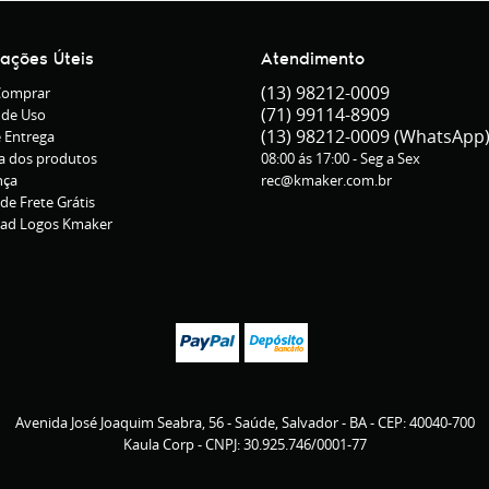
mações Úteis
Atendimento
(13)
98212-0009
omprar
(71)
99114-8909
 de Uso
(13)
98212-0009
(WhatsApp
e Entrega
a dos produtos
08:00 ás 17:00 - Seg a Sex
nça
rec@kmaker.com.br
 de Frete Grátis
ad Logos Kmaker
Avenida José Joaquim Seabra, 56
-
Saúde, Salvador
-
BA
-
CEP: 40040-700
Kaula Corp - CNPJ: 30.925.746/0001-77