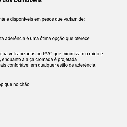
o dos Dumbbells
e e disponíveis em pesos que variam de:
lta aderência é uma ótima opção que oferece
racha vulcanizadas ou PVC que minimizam o ruído e
), enquanto a alça cromada é projetada
s confortável em qualquer estilo de aderência.
repique no chão