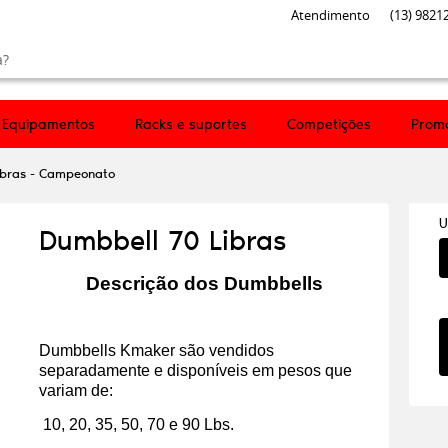
Atendimento
(13)
98212
Equipamentos
Racks e suportes
Competições
Prom
ibras - Campeonato
U
Dumbbell 70 Libras
Descrição dos Dumbbells
Dumbbells Kmaker são vendidos
separadamente e disponíveis em pesos que
variam de:
10, 20, 35, 50, 70 e 90 Lbs.