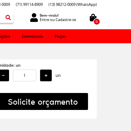
-0009
(71)
99114-8909
(13)
98212-0009
(WhatsApp)
Bem-vindo!
Entre
ou
Cadastre-se
0
oções
Downloads
Peças
nidade: un
un
Solicite orçamento