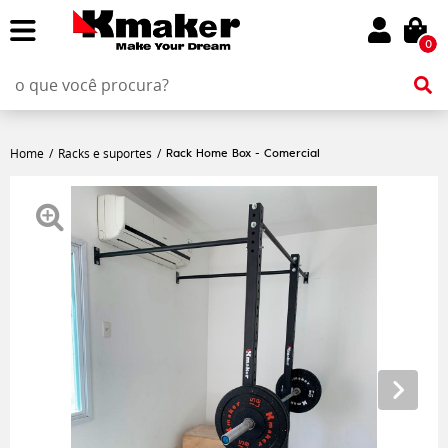
0
Rack Home Box - Comercial
Home
Racks e suportes