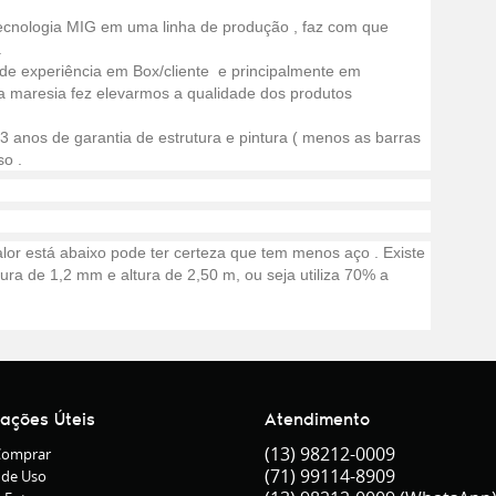
ecnologia MIG em uma linha de produção , faz com que
.
de experiência em Box/cliente e principalmente em
 a maresia fez elevarmos a qualidade dos produtos
 anos de garantia de estrutura e pintura ( menos as barras
o .
lor está abaixo pode ter certeza que tem menos aço . Existe
ra de 1,2 mm e altura de 2,50 m, ou seja utiliza 70% a
mações Úteis
Atendimento
(13)
98212-0009
omprar
(71)
99114-8909
 de Uso