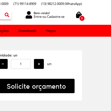
-0009
(71)
99114-8909
(13)
98212-0009
(WhatsApp)
Bem-vindo!
Entre
ou
Cadastre-se
0
oções
Downloads
Peças
nidade: un
un
Solicite orçamento