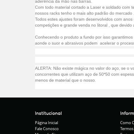
aderência da mão nas barras.
Com todo material cortado a Laser e soldado com t
nossos racks tenho o mais alto padrão do mercado 
Todos estes ajustes foram desenvolvidos com anos 
competições e grande venda no litoral , que devido
Conhecendo o produto a fundo por isso garantimos 3
aonde o suor e abrasivos podem acelerar o process
ALERTA: Não existe mágica no valor do aço, se o va
concorrentes que utilizam aço de 50*50 com espessu
menos de material que o nosso.
Institucional
Infor
Página Inicial
Como C
Fale Conosco
Termos