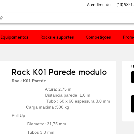
Atendimento
(13)
98212
Equipamentos
Racks e suportes
Competições
Prom
U
Rack K01 Parede modulo
Rack K01 Parede
Altura: 2,75 m
Distancia parede :1,0 m
Tubo ; 60 x 60 espessura 3,0 mm
Carga máxima :500 kg
Pull Up
Diametro: 31,75 mm
Tubos 3,0 mm