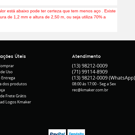
lor está abaixo pode ter certeza que tem menos aço . Existe
ra de 1,2 mm e altura de 2,50 m, ou seja utiliza 70% a
mações Úteis
Atendimento
(13)
98212-0009
omprar
(71)
99114-8909
 de Uso
(13)
98212-0009
(WhatsApp
e Entrega
a dos produtos
08:00 ás 17:00 - Seg a Sex
nça
rec@kmaker.com.br
 de Frete Grátis
ad Logos Kmaker