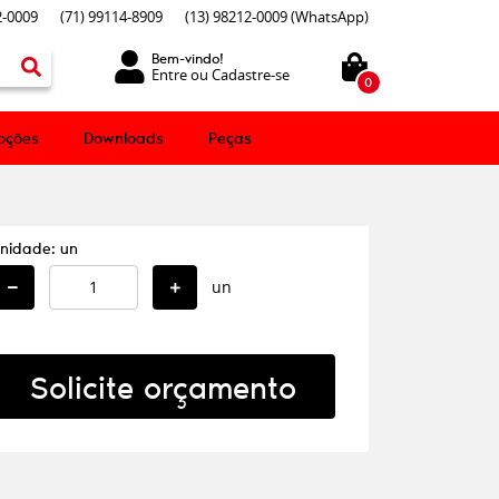
-0009
(71)
99114-8909
(13)
98212-0009
(WhatsApp)
Bem-vindo!
Entre
ou
Cadastre-se
0
oções
Downloads
Peças
nidade: un
un
Solicite orçamento