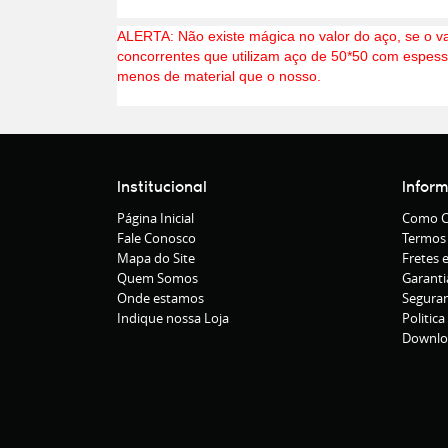
ALERTA: Não existe mágica no valor do aço, se o va
concorrentes que utilizam aço de 50*50 com espessu
menos de material que o nosso.
Institucional
Infor
Página Inicial
Como C
Fale Conosco
Termos
Mapa do Site
Fretes 
Quem Somos
Garanti
Onde estamos
Segura
Indique nossa Loja
Politica
Downlo