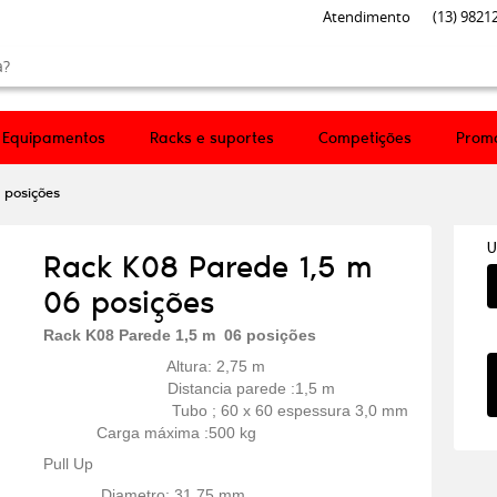
Atendimento
(13)
98212
Equipamentos
Racks e suportes
Competições
Prom
 posições
U
Rack K08 Parede 1,5 m
06 posições
Rack K08 Parede 1,5 m 06 posições
Altura: 2,75 m
Distancia parede :1,5 m
Tubo ; 60 x 60 espessura 3,0 mm
Carga máxima :500 kg
Pull Up
Diametro: 31,75 mm