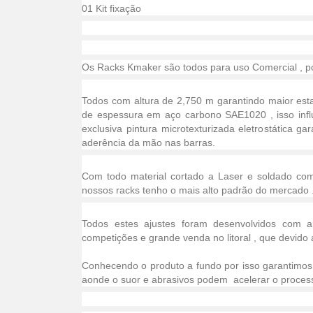
01 Kit fixação
Os Racks Kmaker são todos para uso Comercial , p
Todos com altura de 2,750 m garantindo maior esta
de espessura em aço carbono SAE1020 , isso influ
exclusiva pintura microtexturizada eletrostática g
aderência da mão nas barras.
Com todo material cortado a Laser e soldado co
nossos racks tenho o mais alto padrão do mercado 
Todos estes ajustes foram desenvolvidos com a
competições e grande venda no litoral , que devido
Conhecendo o produto a fundo por isso garantimos 
aonde o suor e abrasivos podem acelerar o process